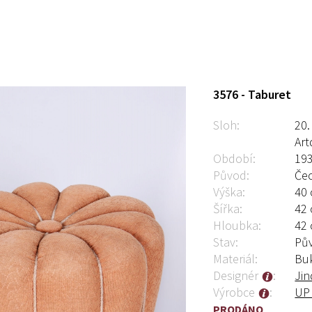
3576 - Taburet
Sloh:
20.
Ar
Období:
19
Původ:
Če
Výška:
40 
Šířka:
42 
Hloubka:
42 
Stav:
Pů
Materiál:
Bu
Designér
:
Jin
Výrobce
:
UP
PRODÁNO