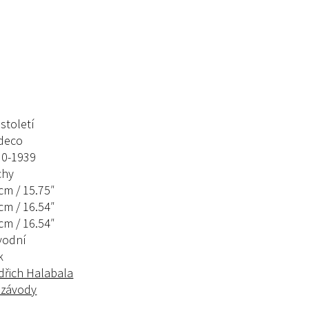
 století
tdeco
30-1939
chy
cm / 15.75″
cm / 16.54″
cm / 16.54″
vodní
k
dřich Halabala
 závody