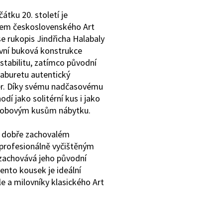
átku 20. století je
dem československého Art
e rukopis Jindřicha Halabaly
vní buková konstrukce
 stabilitu, zatímco původní
aburetu autentický
ter. Díky svému nadčasovému
odí jako solitérní kus i jako
dobovým kusům nábytku.
i dobře zachovalém
 profesionálně vyčištěným
 zachovává jeho původní
ento kousek je ideální
le a milovníky klasického Art