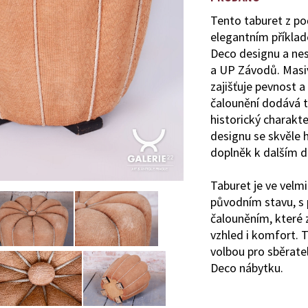
Tento taburet z poč
elegantním příkla
Deco designu a nes
a UP Závodů. Masi
zajišťuje pevnost a
čalounění dodává t
historický charak
designu se skvěle h
doplněk k dalším 
Taburet je ve velm
původním stavu, s
čalouněním, které
vzhled i komfort. T
volbou pro sběrate
Deco nábytku.